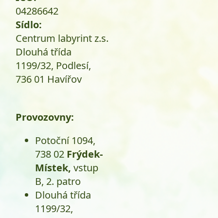
04286642
Sídlo:
Centrum labyrint z.s.
Dlouhá třída
1199/32, Podlesí,
736 01 Havířov
Provozovny:
Potoční 1094,
738 02
Frýdek-
Místek,
vstup
B, 2. patro
Dlouhá třída
1199/32,