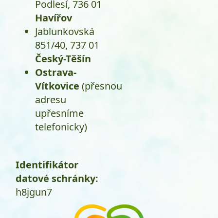
Podlesí, 736 01
Havířov
Jablunkovská
851/40, 737 01
Český-Těšín
Ostrava-
Vítkovice
(přesnou
adresu
upřesníme
telefonicky)
Identifikátor
datové schránky:
h8jgun7